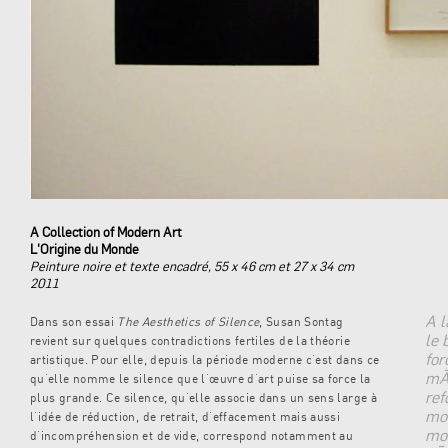
A Collection of Modern Art
L'Origine du Monde
Peinture noire et texte encadré, 55 x 46 cm et 27 x 34 cm
2011
A l
Dans son essai
The Aesthetics of Silence
, Susan Sontag
le 
revient sur quelques contradictions fertiles de la théorie
for
artistique. Pour elle, depuis la période moderne c’est dans ce
mÃ©
qu’elle nomme le silence que l’œuvre d’art puise sa force la
ref
plus grande. Ce silence, qu’elle associe dans un sens large à
mon
l’idée de réduction, de retrait, d’effacement mais aussi
mo
d’incompréhension et de vide, correspond notamment au