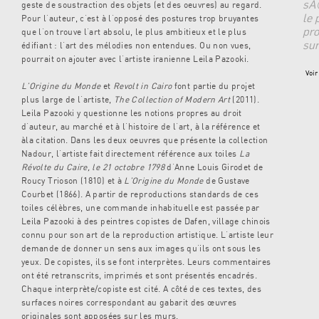
sÃ©
geste de soustraction des objets (et des oeuvres) au regard.
le 
Pour l’auteur, c’est à l’opposé des postures trop bruyantes
pr
que l’on trouve l’art absolu, le plus ambitieux et le plus
sur
édifiant : l’art des mélodies non entendues. Ou non vues,
pourrait on ajouter avec l’artiste iranienne Leila Pazooki.
Voir 
L’Origine du Monde
et
Revolt in Cairo
font partie du projet
plus large de l’artiste,
The Collection of Modern Art
(2011).
Leila Pazooki y questionne les notions propres au droit
d’auteur, au marché et à l’histoire de l’art, à la référence et
àla citation. Dans les deux oeuvres que présente la collection
Nadour, l’artiste fait directement référence aux toiles
La
Révolte du Caire, le 21 octobre 1798
d’Anne Louis Girodet de
Roucy Trioson (1810) et à
L’Origine du Monde
de Gustave
Courbet (1866). A partir de reproductions standards de ces
toiles célèbres, une commande inhabituelle est passée par
Leila Pazooki à des peintres copistes de Dafen, village chinois
connu pour son art de la reproduction artistique. L’artiste leur
demande de donner un sens aux images qu’ils ont sous les
yeux. De copistes, ils se font interprètes. Leurs commentaires
ont été retranscrits, imprimés et sont présentés encadrés.
Chaque interprète/copiste est cité. A côté de ces textes, des
surfaces noires correspondant au gabarit des œuvres
originales sont apposées sur les murs.