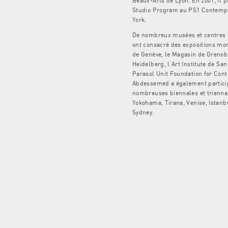
Beaux-Arts de Lyon. En 2001, il pa
Studio Program au PS1 Contempo
York.
De nombreux musées et centres d
ont consacré des expositions m
de Genève, le Magasin de Grenobl
Heidelberg, l’Art Institute de Sa
Parasol Unit Foundation for Con
Abdessemed a également particip
nombreuses biennales et triennal
Yokohama, Tirana, Venise, Istanb
Sydney.