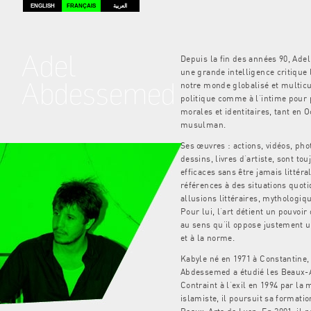
ENGLISH
FRANÇAIS
العربية
Adel
Depuis la fin des années 90, Ad
une grande intelligence critique 
Abdessemed
notre monde globalisé et multicul
politique comme à l’intime pour 
morales et identitaires, tant en
musulman.
Ses œuvres : actions, vidéos, pho
dessins, livres d’artiste, sont to
efficaces sans être jamais littéra
références à des situations quot
allusions littéraires, mythologiq
Pour lui, l’art détient un pouvoir
au sens qu’il oppose justement u
et à la norme.
Kabyle né en 1971 à Constantine, 
Abdessemed a étudié les Beaux-A
Contraint à l’exil en 1994 par la 
islamiste, il poursuit sa formatio