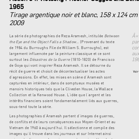
1965
Tirage argentique noir et blanc, 158 x 124 cm
2009
Â«
La série de photographies de Reza Aramesh, intitulée
Between
par
the Eye and the Object Falls a Shadow
… (Provenant du texte
con
de 1984 du Burroughs File de William S. Burroughs), est
aux
largement influencée par la peinture classique et ce sont
19
surtout les
Désastres de la Guerre
(1810-1820) de Francisco
de Goya qui vont inspirer Reza Aramesh. Il se détourne du
récit de guerre et choisit de décontextualiser les actes
Voir 
d’agressions. En effet, les mises en scène d’Aramesh sont
capturées en intérieur, dans de somptueux musées et
manoirs historiques tels que la Cliveden House, la Wallace
Collection et la Kenwood House. L’idée que l’argent et les
intérêts financiers soient fondamentalement liés aux guerres,
sous-tend toute la série.
Les photographies d’Aramesh partent d’images de guerres,
de conflits et de leurs conséquences aux Moyen-Orient et au
Vietnam de 1960 à aujourd’hui. Il sélectionne et compile des
images qu’il trouve dans les journaux et sur Internet ainsi