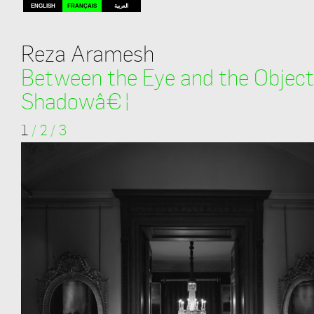
ENGLISH
FRANÇAIS
العربية
Reza Aramesh
Between the Eye and the Object 
Shadowâ€¦
1
/
2
/
3