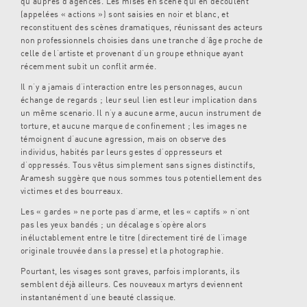
qu’auprès d’agences. Les mises en scène qui en découlent
(appelées « actions ») sont saisies en noir et blanc, et
reconstituent des scènes dramatiques, réunissant des acteurs
non professionnels choisies dans une tranche d’âge proche de
celle de l’artiste et provenant d’un groupe ethnique ayant
récemment subit un conflit armée.
Il n’y a jamais d’interaction entre les personnages, aucun
échange de regards ; leur seul lien est leur implication dans
un même scenario. Il n’y a aucune arme, aucun instrument de
torture, et aucune marque de confinement ; les images ne
témoignent d’aucune agression, mais on observe des
individus, habités par leurs gestes d’oppresseurs et
d’oppressés. Tous vêtus simplement sans signes distinctifs,
Aramesh suggère que nous sommes tous potentiellement des
victimes et des bourreaux.
Les « gardes » ne porte pas d’arme, et les « captifs » n’ont
pas les yeux bandés ; un décalage s’opère alors
inéluctablement entre le titre (directement tiré de l’image
originale trouvée dans la presse) et la photographie.
Pourtant, les visages sont graves, parfois implorants, ils
semblent déjà ailleurs. Ces nouveaux martyrs deviennent
instantanément d’une beauté classique.