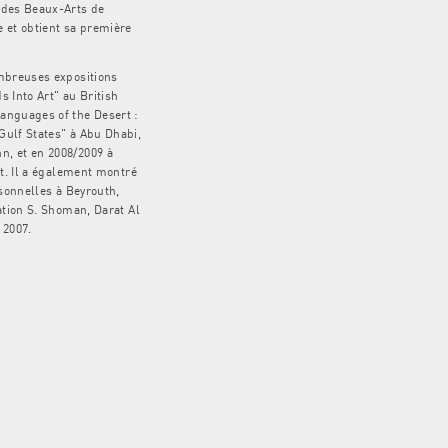
 des Beaux-Arts de
 et obtient sa première
ombreuses expositions
 Into Art" au British
anguages of the Desert :
Gulf States" à Abu Dhabi,
, et en 2008/2009 à
at. Il a également montré
rsonnelles à Beyrouth,
ation S. Shoman, Darat Al
 2007.