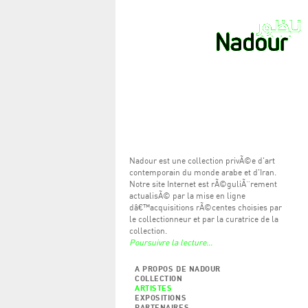
Nadour est une collection privÃ©e d'art
contemporain du monde arabe et d'Iran.
Notre site Internet est rÃ©guliÃ¨rement
actualisÃ© par la mise en ligne
dâ€™acquisitions rÃ©centes choisies par
le collectionneur et par la curatrice de la
collection.
Poursuivre la lecture...
A PROPOS DE NADOUR
COLLECTION
ARTISTES
EXPOSITIONS
PARTENAIRES