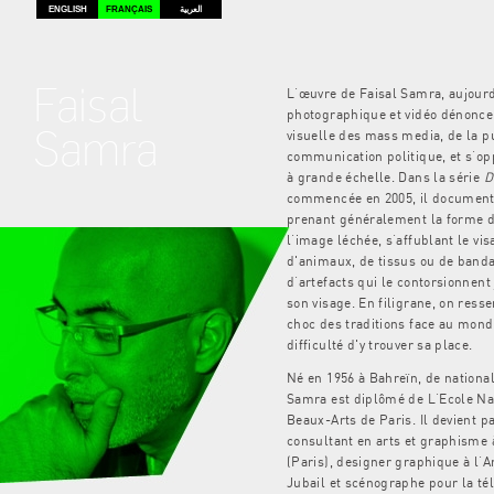
ENGLISH
FRANÇAIS
العربية
Faisal
L’œuvre de Faisal Samra, aujour
photographique et vidéo dénonce 
Samra
visuelle des mass media, de la pu
communication politique, et s’op
à grande échelle. Dans la série
D
commencée en 2005, il document
prenant généralement la forme d
l’image léchée, s’affublant le v
d'animaux, de tissus ou de banda
d’artefacts qui le contorsionnent 
son visage. En filigrane, on ress
choc des traditions face au mond
difficulté d'y trouver sa place.
Né en 1956 à Bahreïn, de national
Samra est diplômé de L’Ecole Na
Beaux-Arts de Paris. Il devient par
consultant en arts et graphisme 
(Paris), designer graphique à l’
Jubail et scénographe pour la té