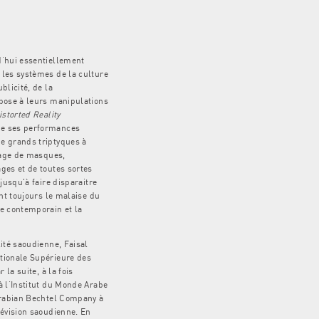
d’hui essentiellement
les systèmes de la culture
blicité, de la
pose à leurs manipulations
istorted Reality
e ses performances
e grands triptyques à
isage de masques,
ges et de toutes sortes
jusqu'à faire disparaitre
ent toujours le malaise du
e contemporain et la
ité saoudienne, Faisal
tionale Supérieure des
 la suite, à la fois
à l’Institut du Monde Arabe
Arabian Bechtel Company à
lévision saoudienne. En