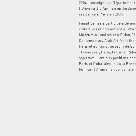
2004 il enseigne au Département
l’Université d’Amman en Jordanie
résidence à Paris en 2005.
Faisal Samra a participé à de n
collectives et notamment à "Words
Museum à Londres et à Dubaï, "L
Contemporary Arab Art from the 
Paris et au Kunstmuseum de Bonn
"Traversée", Paris, le Caire, Rab
son travail lors d’expositions pe
Paris et Dubai ainsi qu’à la Fond
Funnun à Amman en Jordanie en